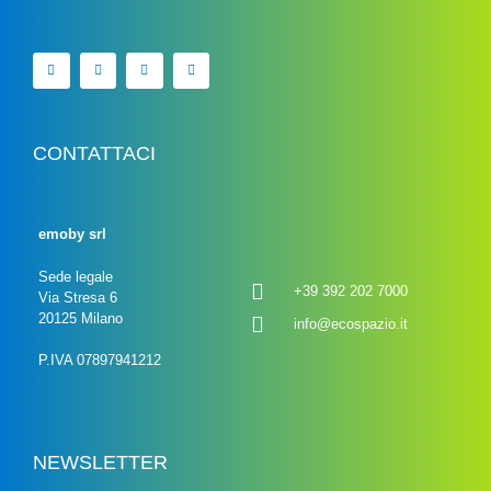
CONTATTACI
emoby srl
Sede legale
+39 392 202 7000
Via Stresa 6
20125 Milano
info@ecospazio.it
P.IVA 07897941212
NEWSLETTER