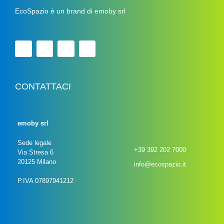
EcoSpazio è un brand di emoby srl
CONTATTACI
emoby srl
Sede legale
+39 392 202 7000
Via Stresa 6
20125 Milano
info@ecospazio.it
P.IVA 07897941212