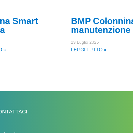
na Smart
BMP Colonnina
ia
manutenzione
29 Luglio 2025
O »
LEGGI TUTTO »
ONTATTACI