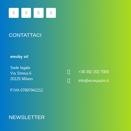
CONTATTACI
emoby srl
Sede legale
+39 392 202 7000
Via Stresa 6
20125 Milano
info@ecospazio.it
P.IVA 07897941212
NEWSLETTER