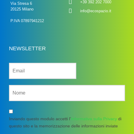
+39 392 202 7000
Via Stresa 6
20125 Milano
info@ecospazio.it
P.IVA 07897941212
NEWSLETTER
Inviando questo modulo accetti l'
Informativa sulla Privacy
di
questo sito e la memorizzazione delle informazioni inviate