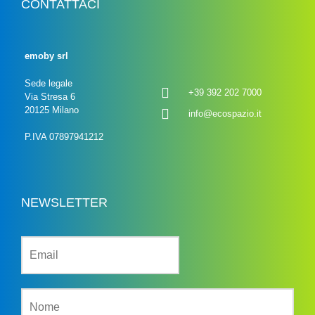
CONTATTACI
emoby srl
Sede legale
+39 392 202 7000
Via Stresa 6
20125 Milano
info@ecospazio.it
P.IVA 07897941212
NEWSLETTER