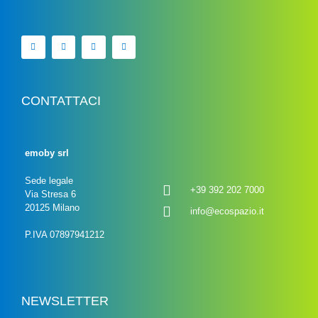
CONTATTACI
emoby srl
Sede legale
+39 392 202 7000
Via Stresa 6
20125 Milano
info@ecospazio.it
P.IVA 07897941212
NEWSLETTER