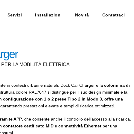
Servizi
Installazioni
Novità
Contattaci
rger
PER LA MOBILITÀ ELETTRICA
te in contesti urbani e naturali, Dock Car Charger è la
colonnina di
truttura colore RAL7047 si distingue per il suo design minimale e la
in configurazione con 1 o 2 prese Tipo 2 in Modo 3, offre una
 garantendo prestazioni elevate e tempi di ricarica ottimizzati.
 tramite APP
, che consente anche il controllo dell’accesso alla ricarica.
on
contatore certificato MID e connettività Ethernet
per una
consumi.