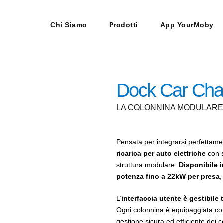
Chi Siamo
Prodotti
App YourMoby
Dock Car Cha
LA COLONNINA MODULARE 
Pensata per integrarsi perfettamen
ricarica per auto elettriche
con s
struttura modulare.
Disponibile 
potenza fino a 22kW per presa
,
L’
interfaccia utente è gestibile
Ogni colonnina è equipaggiata c
gestione sicura ed efficiente dei 